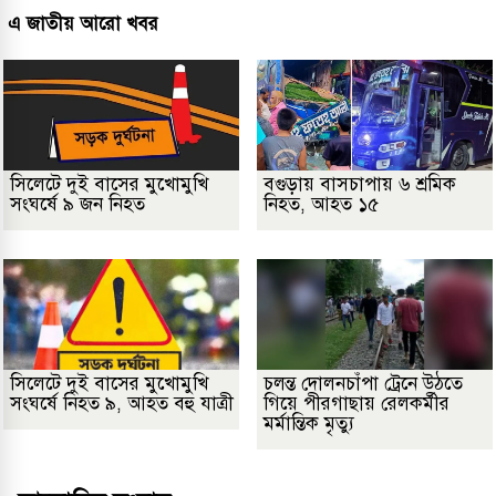
এ জাতীয় আরো খবর
সিলেটে দুই বাসের মুখোমুখি
বগুড়ায় বাসচাপায় ৬ শ্রমিক
সংঘর্ষে ৯ জন নিহত
নিহত, আহত ১৫
সিলেটে দুই বাসের মুখোমুখি
চলন্ত দোলনচাঁপা ট্রেনে উঠতে
সংঘর্ষে নিহত ৯, আহত বহু যাত্রী
গিয়ে পীরগাছায় রেলকর্মীর
মর্মান্তিক মৃত্যু