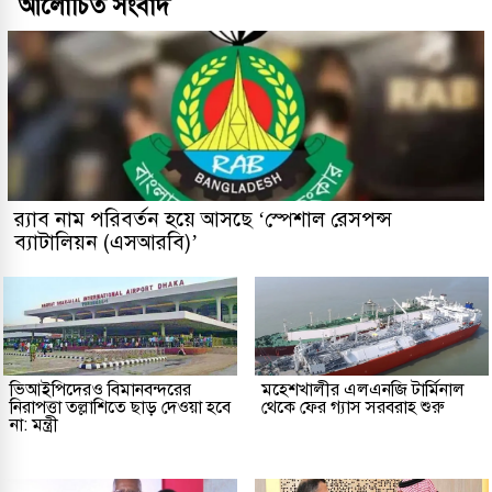
আলোচিত সংবাদ
র‌্যাব নাম পরিবর্তন হয়ে আসছে ‘স্পেশাল রেসপন্স
ব্যাটালিয়ন (এসআরবি)’
ভিআইপিদেরও বিমানবন্দরের
মহেশখালীর এলএনজি টার্মিনাল
নিরাপত্তা তল্লাশিতে ছাড় দেওয়া হবে
থেকে ফের গ্যাস সরবরাহ শুরু
না: মন্ত্রী