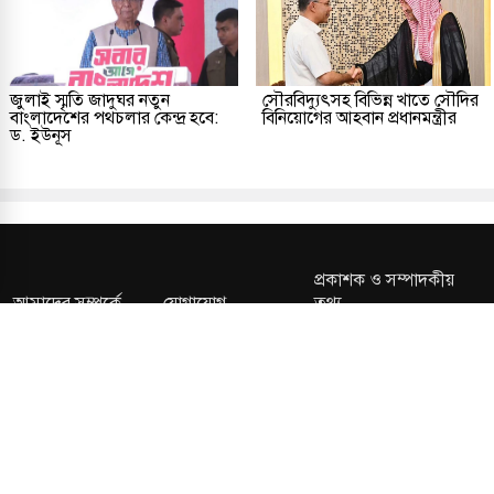
জুলাই স্মৃতি জাদুঘর নতুন
সৌরবিদ্যুৎসহ বিভিন্ন খাতে সৌদির
বাংলাদেশের পথচলার কেন্দ্র হবে:
বিনিয়োগের আহবান প্রধানমন্ত্রীর
ড. ইউনূস
প্রকাশক ও সম্পাদকীয়
আমাদের সম্পর্কে
যোগাযোগ
তথ্য
সম্পাদকীয় নীতি
সংশোধন নীতি
গোপনীয়তা নীতি
লাইসেন্স নং: TRAD/DNCC/013106/2024 বার্তা বিভাগ:
news@kalerdiganta.com
অফিস:
info@kalerdiganta.com