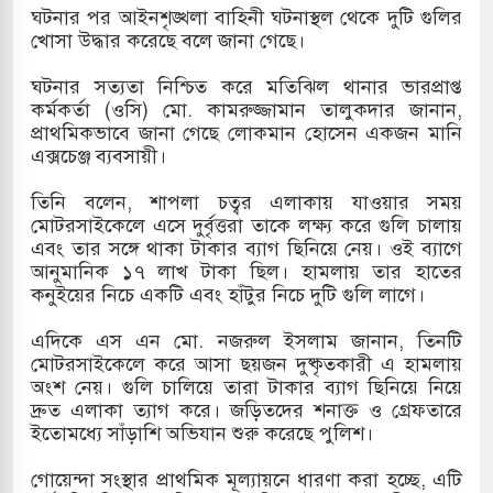
ঘটনার পর আইনশৃঙ্খলা বাহিনী ঘটনাস্থল থেকে দুটি গুলির
খলের পথে ইসরায়েলীরা,হাতছাড়ার ঝুঁকিতে জরুরি
খোসা উদ্ধার করেছে বলে জানা গেছে।
র
ঘটনার সত্যতা নিশ্চিত করে মতিঝিল থানার ভারপ্রাপ্ত
কর্মকর্তা (ওসি) মো. কামরুজ্জামান তালুকদার জানান,
 ও পাহাড়ি ঢলে ফুঁসে উঠেছে তিস্তা
প্রাথমিকভাবে জানা গেছে লোকমান হোসেন একজন মানি
এক্সচেঞ্জ ব্যবসায়ী।
র মুক্তির দাবিতে পাকিস্তানজুড়ে পিটিআইয়ের আজ
তিনি বলেন, শাপলা চত্বর এলাকায় যাওয়ার সময়
মোটরসাইকেলে এসে দুর্বৃত্তরা তাকে লক্ষ্য করে গুলি চালায়
এবং তার সঙ্গে থাকা টাকার ব্যাগ ছিনিয়ে নেয়। ওই ব্যাগে
ত্তর কোরিয়ার ক্ষেপণাস্ত্র ইউনিট মোতায়েন করা হয়েছে:
আনুমানিক ১৭ লাখ টাকা ছিল। হামলায় তার হাতের
কনুইয়ের নিচে একটি এবং হাঁটুর নিচে দুটি গুলি লাগে।
এদিকে এস এন মো. নজরুল ইসলাম জানান, তিনটি
মোটরসাইকেলে করে আসা ছয়জন দুষ্কৃতকারী এ হামলায়
অংশ নেয়। গুলি চালিয়ে তারা টাকার ব্যাগ ছিনিয়ে নিয়ে
দ্রুত এলাকা ত্যাগ করে। জড়িতদের শনাক্ত ও গ্রেফতারে
ইতোমধ্যে সাঁড়াশি অভিযান শুরু করেছে পুলিশ।
গোয়েন্দা সংস্থার প্রাথমিক মূল্যায়নে ধারণা করা হচ্ছে, এটি