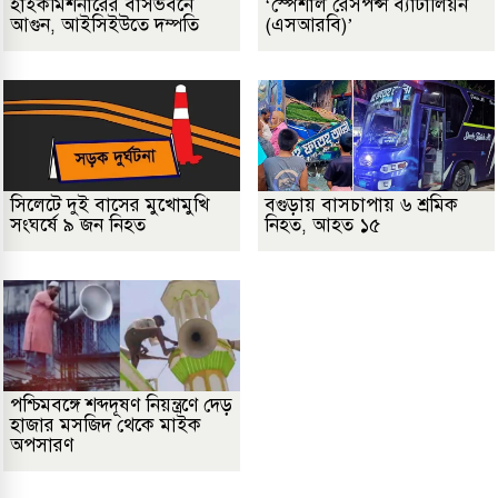
হাইকমিশনারের বাসভবনে
‘স্পেশাল রেসপন্স ব্যাটালিয়ন
আগুন, আইসিইউতে দম্পতি
(এসআরবি)’
সিলেটে দুই বাসের মুখোমুখি
বগুড়ায় বাসচাপায় ৬ শ্রমিক
সংঘর্ষে ৯ জন নিহত
নিহত, আহত ১৫
পশ্চিমবঙ্গে শব্দদূষণ নিয়ন্ত্রণে দেড়
হাজার মসজিদ থেকে মাইক
অপসারণ