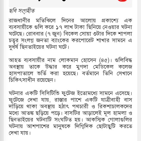
কাররমে জুমার বয়ান ও নামাজ পড়াবেন দেওবন্দের
ছবি সংগৃহীত
রাজধানীর মতিঝিলে দিনের আলোয় প্রকাশ্যে এক
ব্যবসায়ীকে গুলি করে ১৭ লাখ টাকা ছিনিয়ে নেওয়ার ঘটনা
বাংলা ছাড়লেন জনপ্রিয় ভারতীয় সাংবাদিক ময়ূখ রঞ্জন
ঘটেছে। রোববার (৭ জুন) বিকেল সোয়া ৩টার দিকে শাপলা
চত্বর সংলগ্ন জনতা ব্যাংকের করপোরেট শাখার সামনে এ
দুর্ধর্ষ ছিনতাইয়ের ঘটনা ঘটে।
 শোন অ্যারেস্ট আবেদন, বরগুনার এসআইয়ের বিরুদ্ধে
আহত ব্যবসায়ীর নাম লোকমান হোসেন (৪৫)। গুলিবিদ্ধ
অবস্থায় তাকে উদ্ধার করে মুগদা মেডিকেল কলেজ
হাসপাতালে ভর্তি করা হয়েছে। বর্তমানে তিনি সেখানে
চিকিৎসাধীন রয়েছেন।
তি জাদুঘর নতুন বাংলাদেশের পথচলার কেন্দ্র হবে: ড.
ঘটনার একটি সিসিটিভি ফুটেজ ইতোমধ্যে সামনে এসেছে।
ফুটেজে দেখা যায়, রাস্তার পাশে একটি যাত্রীবাহী বাস
দাঁড়িয়ে থাকা অবস্থায় হঠাৎ পথচারী ও রিকশাচালকদের
সহ বিভিন্ন খাতে সৌদির বিনিয়োগের আহবান প্রধানমন্ত্রীর
মধ্যে আতঙ্ক ছড়িয়ে পড়ে। বাসটির আড়ালেই মূল হামলা ও
ছিনতাইয়ের ঘটনাটি সংঘটিত হয়। আকস্মিক গোলাগুলির
 হামলায় ছাত্রদল ও ছাত্রলীগের আচরণ ইসরায়েলের
ঘটনায় আশপাশের মানুষকে দিগ্বিদিক ছোটাছুটি করতে
দেখা যায়।