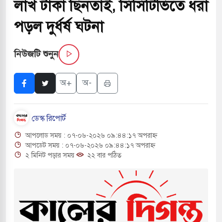
লাখ টাকা ছিনতাই, সিসিটিভিতে ধরা
সচাপায় ৬ শ্রমিক নিহত, আহত ১৫
পড়ল দুর্ধর্ষ ঘটনা
ে শব্দদূষণ নিয়ন্ত্রণে দেড় হাজার মসজিদ থেকে মাইক
নিউজটি শুনুন
ে বন্দুকধারীর গুলিতে শিক্ষক নিহত, হামলাকারীর আত্মহত্যা
অ+
অ-
লে মধ্যপ্রাচ্যে ব্ল্যাকআউটের কঠোর হুঁশিয়ারি ইরানের
ডেস্ক রিপোর্ট
 বিমানবন্দরের নিরাপত্তা তল্লাশিতে ছাড় দেওয়া হবে না:
আপলোড সময় : ০৭-০৬-২০২৬ ০৯:৪৪:১৭ অপরাহ্ন
আপডেট সময় : ০৭-০৬-২০২৬ ০৯:৪৪:১৭ অপরাহ্ন
২ মিনিট পড়ার সময়
২২ বার পঠিত
ারাগারে দক্ষিণ কোরিয়ার বন্দি ২৫ শতাংশ বেড়েছে
্র পাশে থাকুক বা না থাকুক, ইরানে একক সামরিক পদক্ষেপের