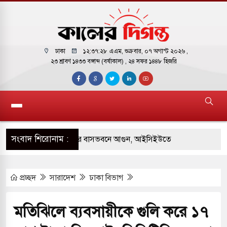
ঢাকা
১২:৩৭:২৯ এএম
, শুক্রবার, ০৭ অগাস্ট ২০২৬ ,
২৩ শ্রাবণ ১৪৩৩ বঙ্গাব্দ (বর্ষাকাল)
, ২৪ সফর ১৪৪৮ হিজরি
সংবাদ শিরোনাম :
় পাকিস্তানি হাইকমিশনারের বাসভবনে আগুন, আইসিইউতে
প্রচ্ছদ
সারাদেশ
ঢাকা বিভাগ
 পরিবর্তন হয়ে আসছে ‘স্পেশাল রেসপন্স ব্যাটালিয়ন
মতিঝিলে ব্যবসায়ীকে গুলি করে ১৭
ই বাসের মুখোমুখি সংঘর্ষে ৯ জন নিহত