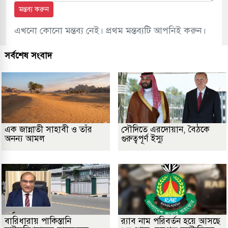
মন্তব্য করুন
এখনো কোনো মন্তব্য নেই। প্রথম মন্তব্যটি আপনিই করুন।
সর্বশেষ সংবাদ
এক জান্নাতী সাহাবী ও তাঁর
সৌদিতে এরদোয়ান, বৈঠকে
অনন্য আমল
গুরুত্বপূর্ণ ইস্যু
বারিধারায় পাকিস্তানি
র‌্যাব নাম পরিবর্তন হয়ে আসছে