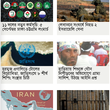
১১ দলের নতুন কর্মসূচি: ৫
লেবাননে সংঘর্ষে নিহত ২
সেপ্টেম্বর ঢাকা-চট্টগ্রাম লংমার্চ
ইসরায়েলি সেনা
হরমুজ প্রণালিতে টোলের
হাতিয়ায় শিশুকে যৌন
বিরোধিতা, জাতিসংঘে ৮ শীর্ষ
নিপীড়নের অভিযোগে গ্রাম্য
শিপিং সংস্থার চিঠি
সালিশ, উঠছে আইনি প্রশ্ন