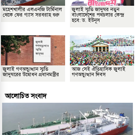
মহেশখালীর এলএনজি টার্মিনাল
জুলাই স্মৃতি জাদুঘর নতুন
থেকে ফের গ্যাস সরবরাহ শুরু
বাংলাদেশের পথচলার কেন্দ্র
হবে: ড. ইউনূস
জুলাই গণঅভ্যুত্থান স্মৃতি
আজ সেই ঐতিহাসিক জুলাই
জাদুঘরের উদ্বোধন প্রধানমন্ত্রীর
গণঅভ্যুত্থান দিবস
আলোচিত সংবাদ