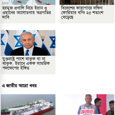
হরমুজ প্রণালি নিয়ে ইরান ও
বিদেশের কারাগারে দক্ষিণ
ওমানের আলোচনায় অগ্রগতির
কোরিয়ার বন্দি ২৫ শতাংশ
দাবি
বেড়েছে
যুক্তরাষ্ট্র পাশে থাকুক বা না
থাকুক, ইরানে একক সামরিক
পদক্ষেপের ইঙ্গিত
এ জাতীয় আরো খবর