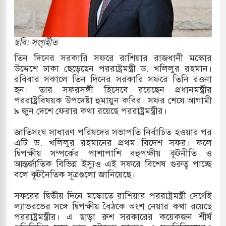
ের
ি ও পাহাড়ি ঢলে ফুঁসে উঠেছে তিস্তা
ছবি: সংগৃহীত
ের মুক্তির দাবিতে পাকিস্তানজুড়ে পিটিআইয়ের আজ
তিন দিনের সরকারি সফরে রাশিয়ার রাজধানী মস্কোর
উদ্দেশে ঢাকা ছেড়েছেন পররাষ্ট্রমন্ত্রী ড. খলিলুর রহমান।
রবিবার সকালে তিন দিনের সরকারি সফরে তিনি রওনা
হন। তার সফরসঙ্গী হিসেবে রয়েছেন প্রধানমন্ত্রীর
উত্তর কোরিয়ার ক্ষেপণাস্ত্র ইউনিট মোতায়েন করা হয়েছে:
পররাষ্ট্রবিষয়ক উপদেষ্টা হুমায়ুন কবির। সফর শেষে আগামী
৯ জুন দেশে ফেরার কথা রয়েছে পররাষ্ট্রমন্ত্রীর।
জাতিসংঘ সাধারণ পরিষদের সভাপতি নির্বাচিত হওয়ার পর
্যুত্থান স্মৃতি জাদুঘরের উদ্বোধন প্রধানমন্ত্রীর
এটি ড. খলিলুর রহমানের প্রথম বিদেশ সফর। ফলে
দ্বিপক্ষীয় সম্পর্কের পাশাপাশি বহুপক্ষীয় কূটনীতি ও
গরে ইয়েমেন উপকূলে হামলার শিকার ভারতীয় জাহাজ
আন্তর্জাতিক বিভিন্ন ইস্যুও এই সফরে বিশেষ গুরুত্ব পাচ্ছে
বলে কূটনৈতিক সূত্রগুলো জানিয়েছে।
সফরের দ্বিতীয় দিনে মস্কোতে রাশিয়ার পররাষ্ট্রমন্ত্রী সের্গেই
জ্য পর্যালোচনায় পোশাক রপ্তানিতে দ্বিতীয় স্থানে বাংলাদেশ
ল্যাভরভের সঙ্গে দ্বিপক্ষীয় বৈঠকে অংশ নেয়ার কথা রয়েছে
পররাষ্ট্রমন্ত্রীর। এ ছাড়া রুশ সরকারের কয়েকজন শীর্ষ
তিহাসিক জুলাই গণঅভ্যুত্থান দিবস