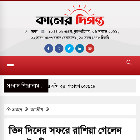
ঢাকা
১০:৪৪:০৩ এএম
, বৃহস্পতিবার, ০৬ অগাস্ট ২০২৬ ,
২২ শ্রাবণ ১৪৩৩ বঙ্গাব্দ (বর্ষাকাল)
, ২৩ সফর ১৪৪৮ হিজরি
সংবাদ শিরোনাম :
ারাগারে দক্ষিণ কোরিয়ার বন্দি ২৫ শতাংশ বেড়েছে
ট্র পাশে থাকুক বা না থাকুক, ইরানে একক সামরিক পদক্ষেপের
প্রচ্ছদ
জাতীয়
োকাররমে জুমার বয়ান ও নামাজ পড়াবেন দেওবন্দের
তিন দিনের সফরে রাশিয়া গে‌লেন