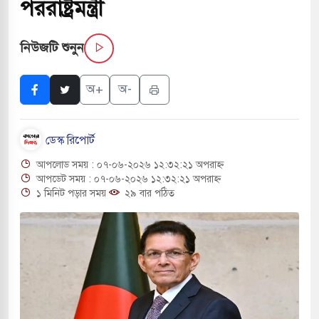
পররাষ্ট্রমন্ত্রী
বাংলা ছাড়লেন জনপ্রিয় ভারতীয় সাংবাদিক ময়ূখ রঞ্জন
নিউজটি শুনুন
 শোন অ্যারেস্ট আবেদন, বরগুনার এসআইয়ের বিরুদ্ধে
অ+
অ-
ডেস্ক রিপোর্ট
ৃতি জাদুঘর নতুন বাংলাদেশের পথচলার কেন্দ্র হবে: ড.
আপলোড সময় : ০৭-০৬-২০২৬ ১২:৩২:২১ অপরাহ্ন
আপডেট সময় : ০৭-০৬-২০২৬ ১২:৩২:২১ অপরাহ্ন
১ মিনিট পড়ার সময়
২৯ বার পঠিত
সহ বিভিন্ন খাতে সৌদির বিনিয়োগের আহবান প্রধানমন্ত্রীর
ে হামলায় ছাত্রদল ও ছাত্রলীগের আচরণ ইসরায়েলের
দখলের পথে ইসরায়েলীরা,হাতছাড়ার ঝুঁকিতে জরুরি