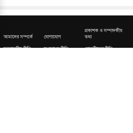
প্রকাশক ও সম্পাদকীয়
আমাদের সম্পর্কে
যোগাযোগ
তথ্য
সম্পাদকীয় নীতি
সংশোধন নীতি
গোপনীয়তা নীতি
লাইসেন্স নং: TRAD/DNCC/013106/2024 বার্তা বিভাগ:
news@kalerdiganta.com
অফিস:
info@kalerdiganta.com
যোগাযোগ: মিরপুর, শেওড়াপাড়া হটলাইন: 09638001009
চাকুরী:
hr@kalerdiganta.com
© All rights reserved © KalerDiganta