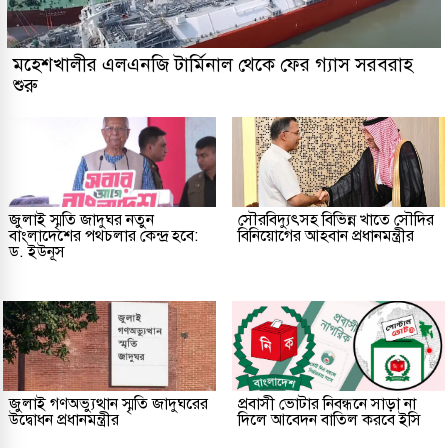
মহেশখালীর এলএনজি টার্মিনাল থেকে ফের গ্যাস সরবরাহ
শুরু
জুলাই স্মৃতি জাদুঘর নতুন
সৌরবিদ্যুৎসহ বিভিন্ন খাতে সৌদির
বাংলাদেশের পথচলার কেন্দ্র হবে:
বিনিয়োগের আহবান প্রধানমন্ত্রীর
ড. ইউনূস
জুলাই গণঅভ্যুত্থান স্মৃতি জাদুঘরের
প্রবাসী ভোটার নিবন্ধনে সাড়া না
উদ্বোধন প্রধানমন্ত্রীর
দিলে আবেদন বাতিল করবে ইসি