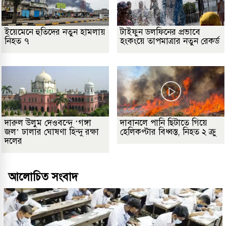
ইয়েমেনে হুতিদের নতুন হামলায়
টাইফুন ডলফিনের প্রভাবে
নিহত ৭
হংকংয়ে তাপমাত্রার নতুন রেকর্ড
দারুল উলুম দেওবন্দে ‘গঙ্গা
দাবানলে পানি ছিটাতে গিয়ে
জল’ ঢালার ঘোষণা হিন্দু রক্ষা
হেলিকপ্টার বিধ্বস্ত, নিহত ২ ক্রু
দলের
আলোচিত সংবাদ