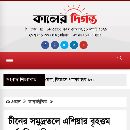
ঢাকা
০৮:৩২:৫১ এএম
, সোমবার, ১০ অগাস্ট ২০২৬ ,
২৬ শ্রাবণ ১৪৩৩ বঙ্গাব্দ (বর্ষাকাল)
, ২৭ সফর ১৪৪৮ হিজরি
সংবাদ শিরোনাম :
্ধেকেরও বেশি শিক্ষার্থী ফেল, বিজ্ঞানে পাসের হার ৮০
প্রচ্ছদ
আন্তর্জাতিক
মধ্যে সর্বনিম্ন এসএসসি পাসের হার, ৬২.২৫ শতাংশ
 সমমানের ফল প্রকাশ, পাসের হার ৬২.২৫ শতাংশ
চীনের সমুদ্রতলে এশিয়ার বৃহত্তম
আগুন ১৭ জনের মৃত্যু: ৭ জনই নওগাঁর আত্রাইয়ের