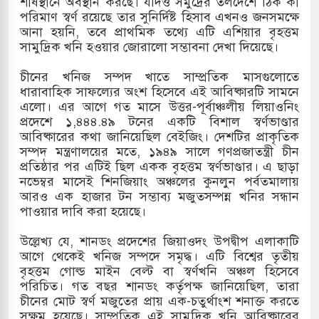
শীর্ষস্থানে অবস্থান করছে। যদিও সমুদ্রের তলদেশে ঠিক কী
পরিমাণ স্বর্ণ রয়েছে তার সুনির্দিষ্ট হিসাব এখনও জনসমক্ষে
আনা হয়নি, তবে প্রাথমিক তথ্যে এটি এশিয়ার বৃহত্তম
সামুদ্রিক খনি হওয়ার জোরালো সম্ভাবনা দেখা দিয়েছে।
ে বন্দুকধারীর গুলিতে শিক্ষক নিহত, হামলাকারীর আত্মহত্যা
​চীনের খনিজ সম্পদ খাতে সাম্প্রতিক মাসগুলোতে
ধারাবাহিক সাফল্যের অংশ হিসেবে এই আবিষ্কারটি সামনে
এলো। এর আগে গত মাসে উত্তর-পূর্বাঞ্চলীয় লিয়াওনিং
প্রদেশে ১,৪৪৪.৪৯ টনের একটি বিশাল স্বর্ণভাণ্ডার
আবিষ্কারের কথা জানিয়েছিল বেইজিং। দেশটির প্রাকৃতিক
সম্পদ মন্ত্রণালয়ের মতে, ১৯৪৯ সালে গণপ্রজাতন্ত্রী চীন
প্রতিষ্ঠার পর এটিই ছিল একক বৃহত্তম স্বর্ণভাণ্ডার। এ ছাড়া
নভেম্বর মাসেই শিনজিয়াং অঞ্চলের কুনলুন পর্বতমালায়
আরও এক হাজার টন সম্ভাব্য মজুতসম্পন্ন খনির সন্ধান
পাওয়ার দাবি করা হয়েছে।
​উল্লেখ্য যে, শানডং প্রদেশের জিয়াওদং উপদ্বীপ এলাকাটি
আগে থেকেই খনিজ সম্পদে সমৃদ্ধ। এটি বিশ্বের তৃতীয়
বৃহত্তম গোল্ড মাইন বেল্ট বা স্বর্ণখনি অঞ্চল হিসেবে
পরিচিত। গত বছর শানডং কর্তৃপক্ষ জানিয়েছিল, তারা
চীনের মোট স্বর্ণ মজুতের প্রায় এক-চতুর্থাংশ শনাক্ত করতে
সক্ষম হয়েছে। সাম্প্রতিক এই সামুদ্রিক খনি আবিষ্কারের