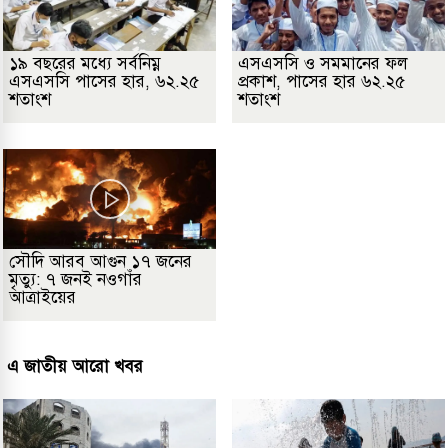
১৯ বছরের মধ্যে সর্বনিম্ন
এসএসসি ও সমমানের ফল
এসএসসি পাসের হার, ৬২.২৫
প্রকাশ, পাসের হার ৬২.২৫
শতাংশ
শতাংশ
সৌদি আরব আগুন ১৭ জনের
মৃত্যু: ৭ জনই নওগাঁর
আত্রাইয়ের
এ জাতীয় আরো খবর