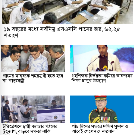
১৯ বছরের মধ্যে সর্বনিম্ন এসএসসি পাসের হার, ৬২.২৫
শতাংশ
গ্রামের মানুষকে শহরমুখী হতে হবে
গৃহশিক্ষক নির্ভরতা কমিয়ে আনন্দময়
না: স্বাস্থ্যমন্ত্রী
শিক্ষা চালুর উদ্যোগ
ইমিগ্রেশনে স্থায়ী ক্যাডার গঠনের
পাঁচ দিনের সফরে দক্ষিণ সুদান ও
উদ্যোগ, বাড়বে দক্ষতা নাকি
আবেই গেলেন সেনাপ্রধান