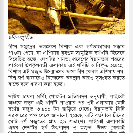
িরের কাছে দোয়া চাইলেন প্রধানমন্ত্রী তারেক রহমান
 সফরে দক্ষিণ সুদান ও আবেই গেলেন সেনাপ্রধান
ির ফ্রি ব্যবহারকারীদের জন্য মেসেজ লিমিট তুলে নিল
ছবি-সংগৃহীত
চীনে সমুদ্রের তলদেশে বিশাল এক স্বর্ণভাণ্ডারের সন্ধান
পাওয়া গেছে, যা এশিয়ার বৃহত্তম সামুদ্রিক স্বর্ণখনি হিসেবে
় পাকিস্তানি হাইকমিশনারের বাসভবনে আগুন, আইসিইউতে
বিবেচিত হচ্ছে। দেশটির শানডং প্রদেশের ইয়ানতাই শহরের
লাইঝৌ উপকূলবর্তী এলাকায় এই খনিটি আবিষ্কৃত হয়েছে।
বিশাল এই মজুত উন্মোচনের ফলে চীন কেবল এশিয়ায় নয়,
বিশ্ব স্বর্ণ বাজারেও নিজেদের অবস্থান আরও সুসংহত করতে
 পরিবর্তন হয়ে আসছে ‘স্পেশাল রেসপন্স ব্যাটালিয়ন
যাচ্ছে বলে ধারণা করা হচ্ছে।
​সাউথ চায়না মর্নিং পোস্টের প্রতিবেদন অনুযায়ী, লাইঝৌ
অঞ্চলে নতুন এই খনিটি পাওয়ার পর ওই এলাকায় মোট
 বাসের মুখোমুখি সংঘর্ষে ৯ জন নিহত
স্বর্ণের মজুত ৩,৯০০ টন ছাড়িয়ে গেছে। ইয়ানতাই সিটি
সরকারের পক্ষ থেকে জানানো হয়েছে, এটি বর্তমানে চীনের
সচাপায় ৬ শ্রমিক নিহত, আহত ১৫
মোট স্বর্ণ মজুতের প্রায় ২৬ শতাংশ। লাইঝৌ এলাকাটি
এখন দেশটির স্বর্ণ উৎপাদন ও মজুত—উভয় ক্ষেত্রেই
ে শব্দদূষণ নিয়ন্ত্রণে দেড় হাজার মসজিদ থেকে মাইক