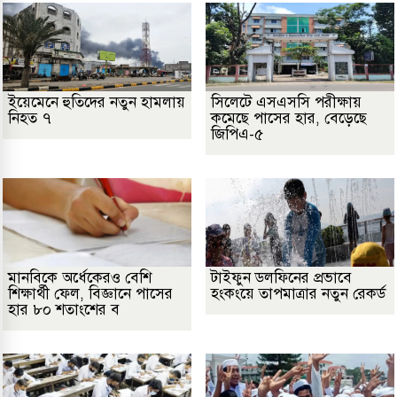
ইয়েমেনে হুতিদের নতুন হামলায়
সিলেটে এসএসসি পরীক্ষায়
নিহত ৭
কমেছে পাসের হার, বেড়েছে
জিপিএ-৫
মানবিকে অর্ধেকেরও বেশি
টাইফুন ডলফিনের প্রভাবে
শিক্ষার্থী ফেল, বিজ্ঞানে পাসের
হংকংয়ে তাপমাত্রার নতুন রেকর্ড
হার ৮০ শতাংশের ব