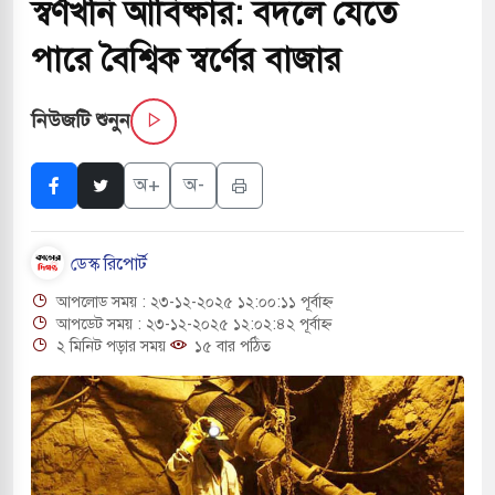
স্বর্ণখনি আবিষ্কার: বদলে যেতে
র অর্থ উদ্ধারে আন্তর্জাতিক ৮ প্রতিষ্ঠানের সঙ্গে চুক্তি
পারে বৈশ্বিক স্বর্ণের বাজার
গঞ্জ রুটে কাল থেকে চালু হচ্ছে ‘অভিযাত্রী কমিউটার’
নিউজটি শুনুন
অ+
অ-
ষকে শহরমুখী হতে হবে না: স্বাস্থ্যমন্ত্রী
সরকারপ্রধান একসঙ্গে বসলে সমস্যার সমাধান সম্ভব:
ডেস্ক রিপোর্ট
আপলোড সময় : ২৩-১২-২০২৫ ১২:০০:১১ পূর্বাহ্ন
ে অনুমতি ছাড়াই চলছে অবৈধ খেয়া নৌকা টোল আদায়
আপডেট সময় : ২৩-১২-২০২৫ ১২:০২:৪২ পূর্বাহ্ন
২ মিনিট পড়ার সময়
১৫ বার পঠিত
রের কুলাউড়া সীমান্তে বিএসএফের গুলিতে বাংলাদেশি
 দেওবন্দে ‘গঙ্গা জল’ ঢালার ঘোষণা হিন্দু রক্ষা দলের