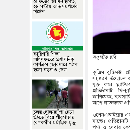
হাফিজের জামিন স্থগিত,
২৪ ঘণ্টায় আত্মসমর্পণের
নির্দেশ
কারিগরি শিক্ষা
সংগৃহীত ছবি
অধিদফতরে প্রশাসনিক
কার্যক্রম জোরদারে গঠন
হলো নতুন ৩ সেল
কৃত্রিম বুদ্ধিমত্
সংস্করণ উন্মোচন 
যুক্ত করে প্ল্যাট
প্রতিষ্ঠানটি। ফিন্
জানিয়েছে, ব্যবস
আগে লাভজনক প্রতিষ
চলন্ত দোলনচাঁপা ট্রেনে
ওপেনএআইয়ের এক জ্
উঠতে গিয়ে পীরগাছায়
যাচ্ছে।' প্রতিষ্ঠা
রেলকর্মীর মর্মান্তিক মৃত্যু
পণ্য ও সেবার কেন্