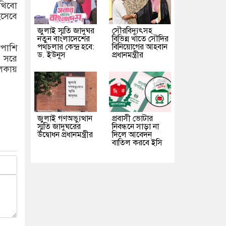
 থিবো
িসেবে
জুলাই স্মৃতি জাদুঘর
সৌরবিদ্যুৎসহ
নতুন বাংলাদেশের
বিভিন্ন খাতে সৌদির
পথচলার কেন্দ্র হবে:
বিনিয়োগের আহবান
াপাশি
ড. ইউনূস
প্রধানমন্ত্রীর
ে সরে
িকায়
জুলাই গণঅভ্যুত্থান
প্রবাসী ভোটার
স্মৃতি জাদুঘরের
নিবন্ধনে সাড়া না
উদ্বোধন প্রধানমন্ত্রীর
দিলে আবেদন
বাতিল করবে ইসি