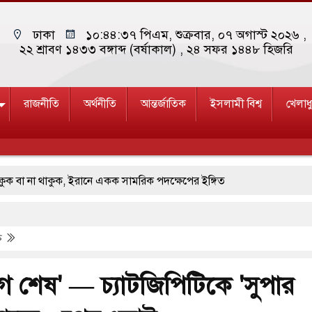
ঢাকা
১০:৪৪:৩৭ পিএম
, শুক্রবার, ০৭ অগাস্ট ২০২৬ ,
২২ শ্রাবণ ১৪৩৩ বঙ্গাব্দ (বর্ষাকাল)
, ২৪ সফর ১৪৪৮ হিজরি
রাজনীতি
অর্থনীতি
আন্তর্জাতিক
ইসলামী বিশ্ব
খেলাধ
া না থাকুক, ইরানে একক সামরিক পদক্ষেপের ইঙ্গিত
লা ছাড়লেন জনপ্রিয় ভারতীয় সাংবাদিক ময়ূখ রঞ্জন ঘোষ
তি
তি জাদুঘর নতুন বাংলাদেশের পথচলার কেন্দ্র হবে: ড. ইউনূস
 ছাত্রদল ও ছাত্রলীগের আচরণ ইসরায়েলের মতো: সাদিক
যুগ শেষ' — চ্যাটজিপিটিকে 'সুপার
ষ্টি ও পাহাড়ি ঢলে ফুঁসে উঠেছে তিস্তা