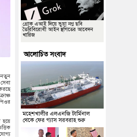
গ্রোক এআই দিয়ে ভুয়া নগ্ন ছবি
তৈরিবিরোধী আইন স্থগিতের আবেদন
খারিজ
আলোচিত সংবাদ
 নতুন
 সেবা
 করছে
রাঞ্চ
ইপিওর
মহেশখালীর এলএনজি টার্মিনাল
থেকে ফের গ্যাস সরবরাহ শুরু
 হয়ে
ত্তিক
যোগ্য