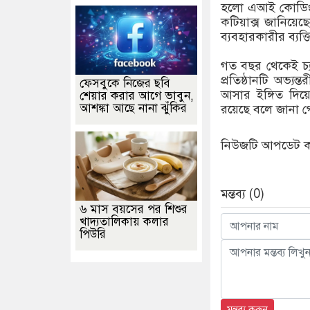
হলো এআই কোডিং টু
কটিয়াক্স জানিয়ে
ব্যবহারকারীর ব্য
গত বছর থেকেই চ্য
প্রতিষ্ঠানটি অভ্যন
ফেসবুকে নিজের ছবি
আসার ইঙ্গিত দিয
শেয়ার করার আগে ভাবুন,
আশঙ্কা আছে নানা ঝুঁকির
রয়েছে বলে জানা গ
নিউজটি আপডেট করে
মন্তব্য (0)
৬ মাস বয়সের পর শিশুর
খাদ্যতালিকায় কলার
পিউরি
মন্তব্য করুন