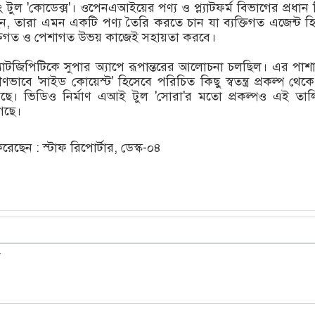
ল 'কোডেক্স'। ওপেনএআইয়ের পণ্য ও প্ল্যাটফর্ম বিভাগের প্রধান
ছেন, তারা এমন একটি পণ্য তৈরি করতে চান যা ব্যক্তিগত এজেন্ট হ
ক্তিগত ও পেশাগত উভয় কাজেই সহায়তা করবে।
াটজিপিটিকে সুপার অ্যাপে রূপান্তরের আলোচনা চলছিল। এর পাশ
্তরীণভাবে 'সাইড কোয়েস্ট' হিসেবে পরিচিত কিছু স্বতন্ত্র প্রকল্প থেক
়েছে। ভিডিও নির্মাণ এআই টুল 'সোরা'র মতো প্রকল্পও এই তাল
েছে।
ছেন : স্টাফ রিপোর্টার, ডেস্ক-০৪