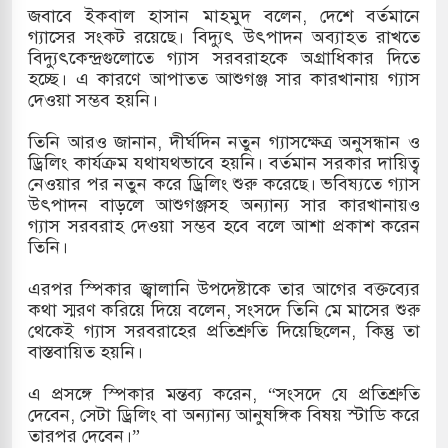
জবাবে ইকবাল হাসান মাহমুদ বলেন, দেশে বর্তমানে
মামলায় একমাত্র আসামি অবসরপ্রাপ্ত সেনাসদস্য জামিনে
গ্যাসের সংকট রয়েছে। বিদ্যুৎ উৎপাদন অব্যাহত রাখতে
বিদ্যুৎকেন্দ্রগুলোতে গ্যাস সরবরাহকে অগ্রাধিকার দিতে
হচ্ছে। এ কারণে আপাতত আশুগঞ্জ সার কারখানায় গ্যাস
দেওয়া সম্ভব হয়নি।
 তাপবিদ্যুৎ কেন্দ্রের ইউনিট-১ এ আবারও বিদ্যুৎ উৎপাদন
তিনি আরও জানান, দীর্ঘদিন নতুন গ্যাসক্ষেত্র অনুসন্ধান ও
ড্রিলিং কার্যক্রম যথাযথভাবে হয়নি। বর্তমান সরকার দায়িত্ব
নেওয়ার পর নতুন করে ড্রিলিং শুরু করেছে। ভবিষ্যতে গ্যাস
তিয়া-কুতুবদিয়া শিপিং চ্যানেলে জালের জড়ালে মারাত্মক
উৎপাদন বাড়লে আশুগঞ্জসহ অন্যান্য সার কারখানায়ও
গ্যাস সরবরাহ দেওয়া সম্ভব হবে বলে আশা প্রকাশ করেন
তিনি।
িন সিটিতে রুশ নাগরিকদের মারামারি: নিহত ১
এরপর স্পিকার জ্বালানি উপদেষ্টাকে তার আগের বক্তব্যের
কথা স্মরণ করিয়ে দিয়ে বলেন, সংসদে তিনি মে মাসের শুরু
থেকেই গ্যাস সরবরাহের প্রতিশ্রুতি দিয়েছিলেন, কিন্তু তা
বাস্তবায়িত হয়নি।
এ প্রসঙ্গে স্পিকার মন্তব্য করেন, “সংসদে যে প্রতিশ্রুতি
দেবেন, সেটা ড্রিলিং বা অন্যান্য আনুষঙ্গিক বিষয় স্টাডি করে
তারপর দেবেন।”