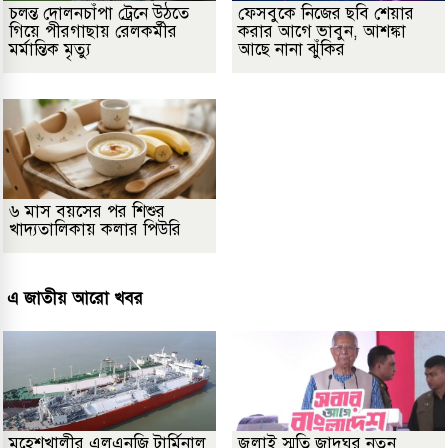
চলন্ত দোলনচাঁপা ট্রেনে উঠতে
ফেসবুকে নিজের ছবি শেয়ার
গিয়ে পীরগাছায় রেলকর্মীর
করার আগে ভাবুন, আশঙ্কা
মর্মান্তিক মৃত্যু
আছে নানা ঝুঁকির
৬ মাস বয়সের পর শিশুর
খাদ্যতালিকায় কলার পিউরি
এ জাতীয় আরো খবর
মহেশখালীর এলএনজি টার্মিনাল
জুলাই স্মৃতি জাদুঘর নতুন