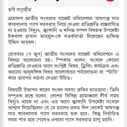
র
ছবি সংগৃহীত
 ও পাহাড়ি ঢলে ফুঁসে উঠেছে তিস্তা
ত্রয়োদশ জাতীয় সংসদের বাজেট অধিবেশনে আশুগঞ্জ সার
কারখানায় গ্যাস সরবরাহ নিয়ে দেওয়া প্রতিশ্রুতি বাস্তবায়িত
র মুক্তির দাবিতে পাকিস্তানজুড়ে পিটিআইয়ের আজ
না হওয়ায় বিদ্যুৎ, জ্বালানি ও খনিজ সম্পদ বিষয়ক উপদেষ্টা
ইকবাল হাসান মাহমুদ-কে সতর্কবার্তা দিয়েছেন হাফিজ
উদ্দিন আহমদ।
ত্তর কোরিয়ার ক্ষেপণাস্ত্র ইউনিট মোতায়েন করা হয়েছে:
রোববার (৭ জুন) জাতীয় সংসদের বাজেট অধিবেশনে এ
বিষয়ে আলোচনা হয়। স্পিকার বলেন, সংসদে কোনো
প্রতিশ্রুতি দেওয়ার আগে সংশ্লিষ্ট বিষয়, ড্রিলিং কার্যক্রম এবং
অন্যান্য আনুষঙ্গিক বিষয় ভালোভাবে পর্যালোচনা বা ‘স্টাডি’
যুত্থান স্মৃতি জাদুঘরের উদ্বোধন প্রধানমন্ত্রীর
করে তারপর বক্তব্য দেওয়া উচিত।
রে ইয়েমেন উপকূলে হামলার শিকার ভারতীয় জাহাজ
বিষয়টি উত্থাপন করেন সংসদ সদস্য রুমিন ফারহানা। তিনি
সম্পূরক প্রশ্নে বলেন, দেশের বিভিন্ন গ্রামাঞ্চলে দীর্ঘ সময়
বিদ্যুৎ থাকে না এবং এর আগে জ্বালানি উপদেষ্টা সংসদে
আশ্বাস দিয়েছিলেন যে মে মাসের প্রথম দিন থেকেই আশুগঞ্জ
্য পর্যালোচনায় পোশাক রপ্তানিতে দ্বিতীয় স্থানে বাংলাদেশ
সার কারখানায় গ্যাস সরবরাহ শুরু হবে। কিন্তু নির্ধারিত
সময় পার হয়ে গেলেও এখনো গ্যাস সরবরাহ চালু হয়নি।
িহাসিক জুলাই গণঅভ্যুত্থান দিবস