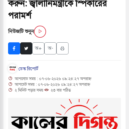
করুন: জ্বালানিমন্ত্রীকে স্পিকারের
বাংলা ছাড়লেন জনপ্রিয় ভারতীয় সাংবাদিক ময়ূখ রঞ্জন
পরামর্শ
নিউজটি শুনুন
 শোন অ্যারেস্ট আবেদন, বরগুনার এসআইয়ের বিরুদ্ধে
অ+
অ-
তি জাদুঘর নতুন বাংলাদেশের পথচলার কেন্দ্র হবে: ড.
ডেস্ক রিপোর্ট
আপলোড সময় : ০৭-০৬-২০২৬ ০৯:২৪:২৭ অপরাহ্ন
সহ বিভিন্ন খাতে সৌদির বিনিয়োগের আহবান প্রধানমন্ত্রীর
আপডেট সময় : ০৭-০৬-২০২৬ ০৯:২৪:২৭ অপরাহ্ন
২ মিনিট পড়ার সময়
২৩ বার পঠিত
 হামলায় ছাত্রদল ও ছাত্রলীগের আচরণ ইসরায়েলের
খলের পথে ইসরায়েলীরা,হাতছাড়ার ঝুঁকিতে জরুরি