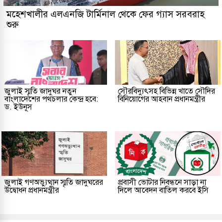
মহেশখালীর এলএনজি টার্মিনাল থেকে ফের গ্যাস সরবরাহ
শুরু
জুলাই স্মৃতি জাদুঘর নতুন
সৌরবিদ্যুৎসহ বিভিন্ন খাতে সৌদির
বাংলাদেশের পথচলার কেন্দ্র হবে:
বিনিয়োগের আহবান প্রধানমন্ত্রীর
ড. ইউনূস
জুলাই গণঅভ্যুত্থান স্মৃতি জাদুঘরের
প্রবাসী ভোটার নিবন্ধনে সাড়া না
উদ্বোধন প্রধানমন্ত্রীর
দিলে আবেদন বাতিল করবে ইসি