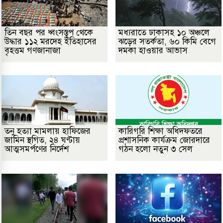
তিন বছর পর ধ্বংসস্তূপ থেকে
মধ্যরাতে ঢাকাসহ ১০ অঞ্চলে
উদ্ধার ১১২ মরদেহ ইতিহাসের
ঝড়ের সতর্কতা, ৬০ কিমি বেগে
বৃহত্তম গণজানাজা
দমকা হাওয়ার আভাস
তনু হত্যা মামলায় হাফিজের
কারিগরি শিক্ষা অধিদফতরে
জামিন স্থগিত, ২৪ ঘণ্টায়
প্রশাসনিক কার্যক্রম জোরদারে
আত্মসমর্পণের নির্দেশ
গঠন হলো নতুন ৩ সেল