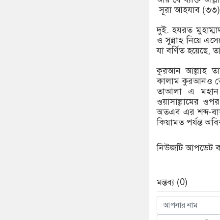
সূরা আহযাব (৩৩)
দুই. হযরত মুহাম্ম
ও সুন্নাহ নিয়ে এসে
যা বর্ণিত হয়েছে, 
কুরআন আল্লাহ ত
কালাম কুরআনও তেম
তাআলা এ মহান কা
ওয়াসাল্লামের ওপর
অতএব এর শব্দ-বাক্
কিয়ামত পর্যন্ত অব
নিউজটি আপডেট করে
মন্তব্য (0)