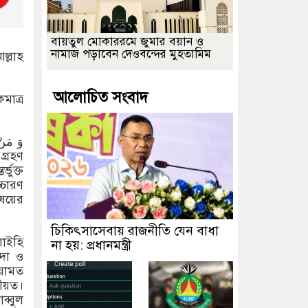
বায়তুল মোকাররমে জুমার বয়ান ও
নামাজ পড়াবেন দেওবন্দের মুহতামিম
ল্লাহ
আলোচিত সংবাদ
ভুক্ত
্চারণ
িষয়ের
চিকিৎসাসেবায় রাজনীতি যেন বাধা
না হয়: প্রধানমন্ত্রী
্দা ও
িয়ামত
রীয়ত।
ব্বুল