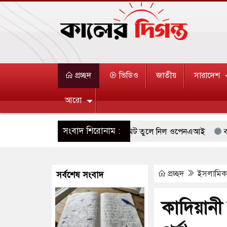
প্রচ্ছদ
ভিডিও
জাতীয়
সারাদেশ
আরো
সংবাদ শিরোনাম :
্রি ব্যবহারকারীদের জন্য মেসেজ লিমিট তুলে নিল ওপেনএআই
বারিধারায়
র্তন হয়ে আসছে ‘স্পেশাল রেসপন্স ব্যাটালিয়ন (এসআরবি)’
সিলেটে দুই বাস
প্রচ্ছদ
ইসলামি
সর্বশেষ সংবাদ
দদূষণ নিয়ন্ত্রণে দেড় হাজার মসজিদ থেকে মাইক অপসারণ
থাইল্যান্ডে বন্দু
যপ্রাচ্যে ব্ল্যাকআউটের কঠোর হুঁশিয়ারি ইরানের
ভিআইপিদেরও বিমানবন্দরের 
কাদিয়ানী
ে দক্ষিণ কোরিয়ার বন্দি ২৫ শতাংশ বেড়েছে
যুক্তরাষ্ট্র পাশে থাকুক বা 