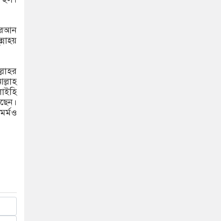
কুরআন
নাহ্য়
লাহর
ল্লাহ
লাইহি
েছেন।
মর্মও