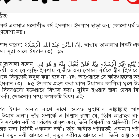
হীত)
কট একমাত্র মনোনীত ধর্ম ইসলাম। ইসলাম ছাড়া অন্য কোনো ধর্ম আ
হণযোগ্য নয়।
اِنَّ ال. আল্লাহ তাআলার নিকট একমাত্র
ম। সূরা আলে ইমরান (৩) : ১৯
وَ مَنْ یَّبْتَغِ غَیْرَ الْاِسْلَامِ دِیْنًا فَلَنْ 
 হিসেবে গ্রহণ
কে কিছুতেই কবুল করা হবে না এবং আখেরাতে সে ক্ষতিগ্রস্তদের অন্তর্
মরান (৩) : ৮৫ ইসলাম গ্রহণ করা মানে ঈমানের কালিমা মুখে উচ
বিষয়গুলো মনেপ্রাণে বিশ্বাস করা। মুমিন হওয়ার জন্য যেসব ব
ুরি, সেগুলোর মধ্যে কয়েকটি বিষয় এই-
আনার সাথে সাথে হযরত মু‏হাম্মাদ সাল্লাল্লাহু আলাইহি
ঈমান আনা। তাঁর সম্পর্কে এ বিশ্বাস রাখা যে, তিনি আল্লাহর বান
ি সর্বশেষ নবী ও সর্বশেষ রাসূল এবং তিনি বিশ্বনবী ও শ্রেষ্ঠনবী। ক
বতার জন্য তিনিই একমাত্র নবী। তাঁর আনীত শরীয়তই একমাত্র শ
 নতুন নবী আসবে না, নতুন শরীয়ত আসবে না। তিনি আল্লাহ রা