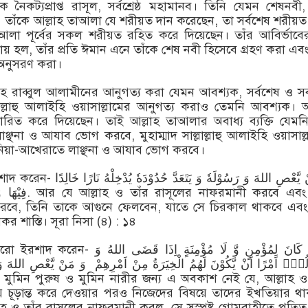
 নৈকট্যপ্রাপ্ত রাসূল, সর্বশ্রেষ্ঠ মহামানব। তিনি যেমন শেষনবী,
। তাঁকে আল্লাহ তাআলা যে শরীয়ত দান করেছেন, তা সর্বশেষ শরীয়
তাআলা পূর্বের সকল শরীয়ত রহিত করে দিয়েছেন। তাঁর আবির্ভাব
পায় হল, তাঁর প্রতি ঈমান এনে তাঁকে শেষ নবী হিসেবে গ্রহণ করা এবং
 অনুসরণ করা।
াহ রাব্বুল আলামীনের আনুগত্য করা যেমন আবশ্যক, সর্বশেষ ও সর্বশ্
ল্লাল্লাহু আলাইহি ওয়াসাল্লামের আনুগত্য করাও তেমনি আবশ্যক। আ
িত করে দিয়েছেন। তাই আল্লাহ তাআলার অবাধ্য ব্যক্তি যেমন
ঞ্ছনা ও আযাব ভোগ করবে, মুহাম্মাদ সাল্লাল্লাহু আলাইহি ওয়াসাল্
নিয়া-আখেরাতে লাঞ্ছনা ও আযাব ভোগ করবে।
وَ مَنْ یَّعْصِ اللهَ وَ رَسُوْلَهٗ وَ یَتَ
ফরমানী করবে এবং তাঁর
করবে, তিনি তাকে আগুনে ফেলবেন, যাতে সে চিরকাল থাকবে এব
র শাস্তি। সূরা নিসা (৪) : ১৪
وَ مَا كَانَ لِمُؤْمِنٍ وَّ لَا مُؤْمِنَةٍ اِذَا
ُهٗۤ اَمْرًا اَنْ یَّكُوْنَ لَهُمُ الْخِیَرَةُ مِنْ اَمْرِهِمْ وَ مَنْ یَّعْصِ اللهَ وَ
 চূড়ান্ত করে দেওয়ার পরও নিজেদের বিষয়ে তাদের ইখতিয়ার থ
্লাহ ও তাঁর রাসূলের নাফরমানী করল, সে সুস্পষ্ট গোমরাহীতে পতি