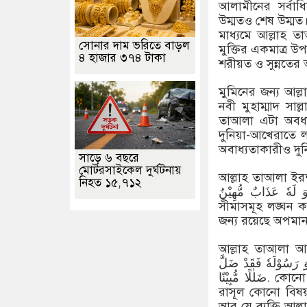
আলামীনের সর্বাধিক
উম্মতও শেষ উম্মত
মাধ্যমে আল্লাহ 
সোনার দাম ভরিতে বাড়ল
মুক্তির একমাত্র উ
৪ হাজার ৩৭৪ টাকা
শরীয়ত ও সুন্নতের
মুমিনের জন্য আল্ল
নবী মুহাম্মাদ সা
তাআলা এটা অবধার
দুনিয়া-আখেরাতে লা
অবাধ্যতাকারীও দু
সাড়ে ৬ বছরে
মোটরসাইকেল দুর্ঘটনায়
আল্লাহ তাআলা ইরশাদ করেন- عَدَّ حُدُوْدَهٗ یُدْخِلْهُ نَارًا خَالِدًا
নিহত ১৫,৭১২
فِیْهَا وَ لَهٗ عَذَابٌ مُّهِیْنٌ. আর যে আল্লাহ ও তাঁর রাসূলের না
সীমাসমূহ লঙ্ঘন 
জন্য রয়েছে অপমানক
আল্লাহ তাআলা আরো ইরশাদ করেন-  قَضَی اللهُ وَ
 رَسُوْلَهٗ فَقَدْ ضَلَّ
ضَلٰلًا مُّبِیْنًا. কোনো মুমিন পুরুষ ও মুমিন নারীর জন্য এ অবকাশ নেই যে, আল্লাহ ও তাঁর
রাসূল কোনো বিষয়
আর যে ব্যক্তি আল