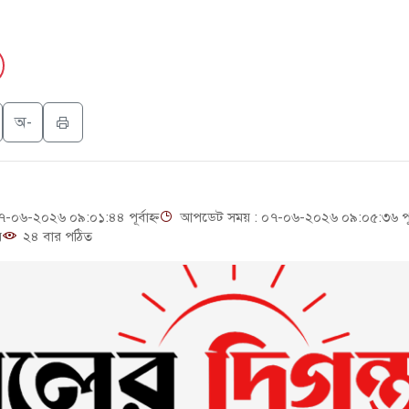
া ছাড়লেন জনপ্রিয় ভারতীয় সাংবাদিক ময়ূখ রঞ্জন ঘোষ
ি জাদুঘর নতুন বাংলাদেশের পথচলার কেন্দ্র হবে: ড. ইউনূস
াত্রদল ও ছাত্রলীগের আচরণ ইসরায়েলের মতো: সাদিক
অ-
্টি ও পাহাড়ি ঢলে ফুঁসে উঠেছে তিস্তা
০৬-২০২৬ ০৯:০১:৪৪ পূর্বাহ্ন
আপডেট সময় : ০৭-০৬-২০২৬ ০৯:০৫:৩৬ পূর্ব
়
২৪ বার পঠিত