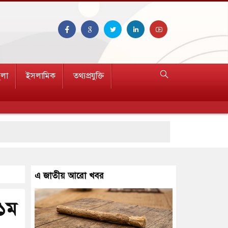
ুলা
ইসলামিক
তথ্যপ্রযুক্তি
হত ১৫
এ জাতীয় আরো খবর
(১ম