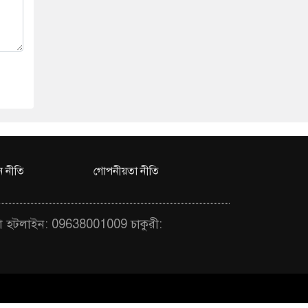
 নীতি
গোপনীয়তা নীতি
া হটলাইন: 09638001009 চাকুরী: