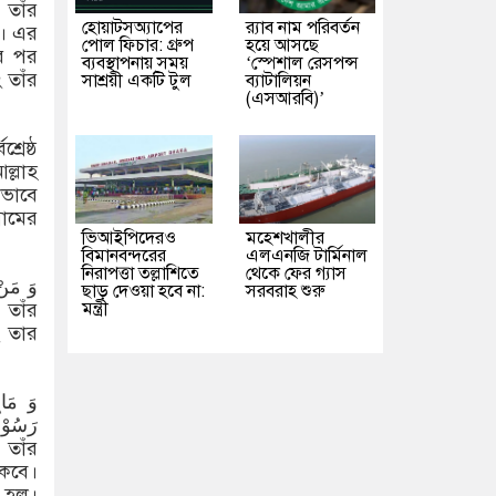
 তাঁর
হোয়াটসঅ্যাপের
র‌্যাব নাম পরিবর্তন
ত। এর
পোল ফিচার: গ্রুপ
হয়ে আসছে
ের পর
ব্যবস্থাপনায় সময়
‘স্পেশাল রেসপন্স
 তাঁর
সাশ্রয়ী একটি টুল
ব্যাটালিয়ন
(এসআরবি)’
রেষ্ঠ
ল্লাহ
িভাবে
লামের
ভিআইপিদেরও
মহেশখালীর
বিমানবন্দরের
এলএনজি টার্মিনাল
নিরাপত্তা তল্লাশিতে
থেকে ফের গ্যাস
ছাড় দেওয়া হবে না:
সরবরাহ শুরু
মন্ত্রী
ং তার
رَسُوْل
াকবে।
ত হল।