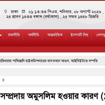
ঢাকা
০১:১৩:৩৪ পিএম
, শনিবার, ০৮ অগাস্ট ২০২৬ ,
২৪ শ্রাবণ ১৪৩৩ বঙ্গাব্দ (বর্ষাকাল)
, ২৫ সফর ১৪৪৮ হিজরি
রাজনীতি
অর্থনীতি
আন্তর্জাতিক
ইসলামী বিশ্ব
খেলাধ
 পাকিস্তানি হাইকমিশনারের বাসভবনে আগুন, আইসিইউতে দম্পতি
ের মুখোমুখি সংঘর্ষে ৯ জন নিহত
বগুড়ায় বাসচাপায় ৬ শ্রমিক নিহত, আ
ক
কধারীর গুলিতে শিক্ষক নিহত, হামলাকারীর আত্মহত্যা
নিরাপত্তা তল্লাশিতে ছাড় দেওয়া হবে না: মন্ত্রী
 সম্প্রদায় অমুসলিম হওয়ার কারণ 
না থাকুক, ইরানে একক সামরিক পদক্ষেপের ইঙ্গিত