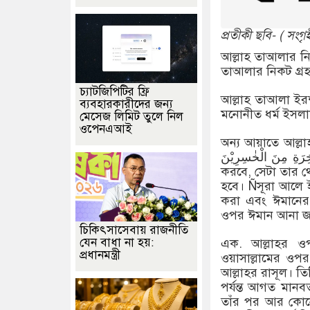
প্রতীকী ছবি- ( সংগৃ
আল্লাহ তাআলার নি
তাআলার নিকট গ্র
চ্যাটজিপিটির ফ্রি
আল্লাহ তাআলা ইরশাদ করেন: دِّیْنَ عِنْدَ اللهِ الْاِسْلَامُ
ব্যবহারকারীদের জন্য
মনোনীত ধর্ম ইসলা
মেসেজ লিমিট তুলে নিল
ওপেনএআই
অন্য আয়াতে আল্লাহ তাআলা বলেন: یُّقْبَلَ مِنْهُ وَ هُوَ فِی
الْاٰخِرَةِ مِنَ الْخٰسِرِیْنَ. আর যে ব্যক্তি ইসলাম ব্যতীত অন্য কোনো ধর্মকে দ্বীন
করবে, সেটা তার থে
হবে। Ñসূরা আলে ই
করা এবং ঈমানের 
ওপর ঈমান আনা জর
চিকিৎসাসেবায় রাজনীতি
যেন বাধা না হয়:
এক. আল্লাহর ওপর ঈমান 
প্রধানমন্ত্রী
ওয়াসাল্লামের ওপর 
আল্লাহর রাসূল। তিন
পর্যন্ত আগত মান
তাঁর পর আর কোনো