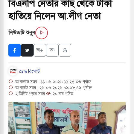
বিএনপি নেতার কাছ থেকে টাকা
সচাপায় ৬ শ্রমিক নিহত, আহত ১৫
হাতিয়ে নিলেন আ.লীগ নেতা
ে শব্দদূষণ নিয়ন্ত্রণে দেড় হাজার মসজিদ থেকে মাইক
নিউজটি শুনুন
ে বন্দুকধারীর গুলিতে শিক্ষক নিহত, হামলাকারীর আত্মহত্যা
অ+
অ-
লে মধ্যপ্রাচ্যে ব্ল্যাকআউটের কঠোর হুঁশিয়ারি ইরানের
ডেস্ক রিপোর্ট
 বিমানবন্দরের নিরাপত্তা তল্লাশিতে ছাড় দেওয়া হবে না:
আপলোড সময় : ১১-০৬-২০২৬ ১১:২৫:৩৩ পূর্বাহ্ন
আপডেট সময় : ২৬-০৬-২০২৬ ০৯:২৮:৪৯ পূর্বাহ্ন
২ মিনিট পড়ার সময়
২০ বার পঠিত
ারাগারে দক্ষিণ কোরিয়ার বন্দি ২৫ শতাংশ বেড়েছে
্র পাশে থাকুক বা না থাকুক, ইরানে একক সামরিক পদক্ষেপের