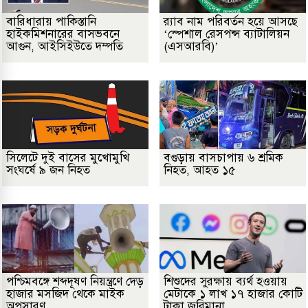
বারিধারায় পাকিস্তানি
র‌্যাব নাম পরিবর্তন হয়ে আসছে
হাইকমিশনারের বাসভবনে
‘স্পেশাল রেসপন্স ব্যাটালিয়ন
আগুন, আইসিইউতে দম্পতি
(এসআরবি)’
সিলেটে দুই বাসের মুখোমুখি
বগুড়ায় বাসচাপায় ৬ শ্রমিক
সংঘর্ষে ৯ জন নিহত
নিহত, আহত ১৫
পশ্চিমবঙ্গে শব্দদূষণ নিয়ন্ত্রণে দেড়
শিশুদের সুরক্ষায় ব্যর্থ হওয়ায়
হাজার মসজিদ থেকে মাইক
মেটাকে ১ লাখ ১৭ হাজার কোটি
অপসারণ
টাকা জরিমানা