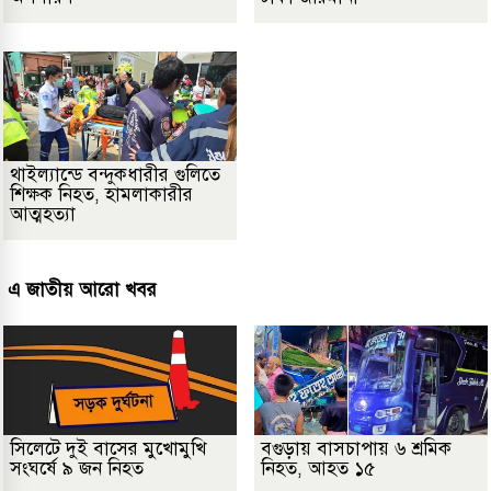
থাইল্যান্ডে বন্দুকধারীর গুলিতে
শিক্ষক নিহত, হামলাকারীর
আত্মহত্যা
এ জাতীয় আরো খবর
সিলেটে দুই বাসের মুখোমুখি
বগুড়ায় বাসচাপায় ৬ শ্রমিক
সংঘর্ষে ৯ জন নিহত
নিহত, আহত ১৫