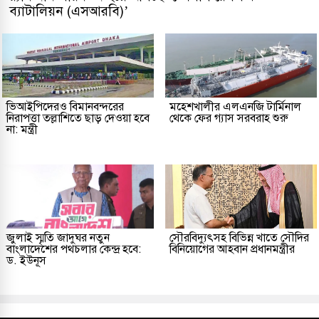
ব্যাটালিয়ন (এসআরবি)’
ভিআইপিদেরও বিমানবন্দরের
মহেশখালীর এলএনজি টার্মিনাল
নিরাপত্তা তল্লাশিতে ছাড় দেওয়া হবে
থেকে ফের গ্যাস সরবরাহ শুরু
না: মন্ত্রী
জুলাই স্মৃতি জাদুঘর নতুন
সৌরবিদ্যুৎসহ বিভিন্ন খাতে সৌদির
বাংলাদেশের পথচলার কেন্দ্র হবে:
বিনিয়োগের আহবান প্রধানমন্ত্রীর
ড. ইউনূস