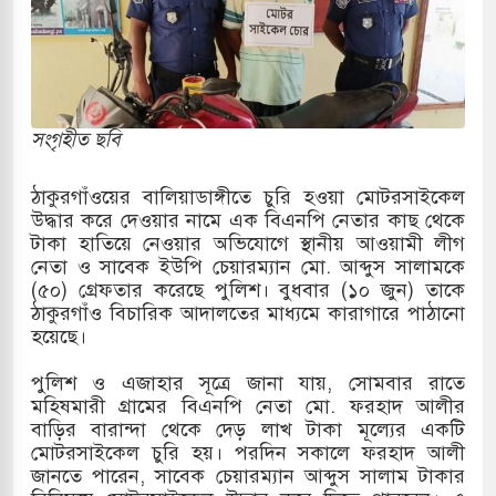
কাররমে জুমার বয়ান ও নামাজ পড়াবেন দেওবন্দের
বাংলা ছাড়লেন জনপ্রিয় ভারতীয় সাংবাদিক ময়ূখ রঞ্জন
সংগৃহীত ছবি
ঠাকুরগাঁওয়ের বালিয়াডাঙ্গীতে চুরি হওয়া মোটরসাইকেল
 শোন অ্যারেস্ট আবেদন, বরগুনার এসআইয়ের বিরুদ্ধে
উদ্ধার করে দেওয়ার নামে এক বিএনপি নেতার কাছ থেকে
টাকা হাতিয়ে নেওয়ার অভিযোগে স্থানীয় আওয়ামী লীগ
নেতা ও সাবেক ইউপি চেয়ারম্যান মো. আব্দুস সালামকে
(৫০) গ্রেফতার করেছে পুলিশ। বুধবার (১০ জুন) তাকে
তি জাদুঘর নতুন বাংলাদেশের পথচলার কেন্দ্র হবে: ড.
ঠাকুরগাঁও বিচারিক আদালতের মাধ্যমে কারাগারে পাঠানো
হয়েছে।
পুলিশ ও এজাহার সূত্রে জানা যায়, সোমবার রাতে
সহ বিভিন্ন খাতে সৌদির বিনিয়োগের আহবান প্রধানমন্ত্রীর
মহিষমারী গ্রামের বিএনপি নেতা মো. ফরহাদ আলীর
বাড়ির বারান্দা থেকে দেড় লাখ টাকা মূল্যের একটি
 হামলায় ছাত্রদল ও ছাত্রলীগের আচরণ ইসরায়েলের
মোটরসাইকেল চুরি হয়। পরদিন সকালে ফরহাদ আলী
জানতে পারেন, সাবেক চেয়ারম্যান আব্দুস সালাম টাকার