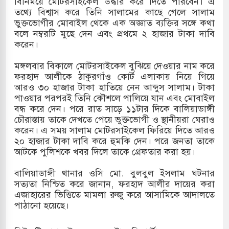
বিনিময়ে মোটরসাইকেল উদ্ধার করে দিতে পারবেন। এ
তথ্যে বিশ্বাস করে তিনি সালামের কাছে গেলে সালাম
খলের পথে ইসরায়েলীরা,হাতছাড়ার ঝুঁকিতে জরুরি
ভুক্তভোগীর মোবাইল থেকে এক অজ্ঞাত ব্যক্তির সঙ্গে কথা
বলে নম্বরটি মুছে দেন এবং প্রথমে ২ হাজার টাকা দাবি
র
করেন।
 ও পাহাড়ি ঢলে ফুঁসে উঠেছে তিস্তা
মঙ্গলবার বিকালে মোটরসাইকেল বুঝিয়ে দেওয়ার নাম করে
ফরহাদ আলীকে ঠাকুরগাঁও কোর্ট এলাকায় নিয়ে গিয়ে
র মুক্তির দাবিতে পাকিস্তানজুড়ে পিটিআইয়ের আজ
আরও ৩০ হাজার টাকা হাতিয়ে নেন আব্দুস সালাম। টাকা
পাওয়ার পরপরই তিনি কৌশলে পালিয়ে যান এবং মোবাইল
বন্ধ করে দেন। পরে রাত সাড়ে ১১টার দিকে বালিয়াডাঙ্গী
চৌরাস্তায় তাকে দেখতে পেয়ে ভুক্তভোগী ও স্থানীয়রা ঘেরাও
ত্তর কোরিয়ার ক্ষেপণাস্ত্র ইউনিট মোতায়েন করা হয়েছে:
করেন। এ সময় সালাম মোটরসাইকেল ফিরিয়ে দিতে আরও
২০ হাজার টাকা দাবি করে হুমকি দেন। পরে জনতা তাকে
আটকে পুলিশকে খবর দিলে তাকে গ্রেফতার করা হয়।
বালিয়াডাঙ্গী থানার ওসি মো. বুলবুল ইসলাম ঘটনার
সত্যতা নিশ্চিত করে জানান, ফরহাদ আলীর দায়ের করা
এজাহারের ভিত্তিতে মামলা রুজু করে আসামিকে আদালতে
পাঠানো হয়েছে।