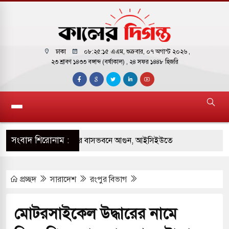
ঢাকা
০৮:২৫:১৬ এএম
, শুক্রবার, ০৭ অগাস্ট ২০২৬ ,
২৩ শ্রাবণ ১৪৩৩ বঙ্গাব্দ (বর্ষাকাল)
, ২৪ সফর ১৪৪৮ হিজরি
সংবাদ শিরোনাম :
় পাকিস্তানি হাইকমিশনারের বাসভবনে আগুন, আইসিইউতে
প্রচ্ছদ
সারাদেশ
রংপুর বিভাগ
 পরিবর্তন হয়ে আসছে ‘স্পেশাল রেসপন্স ব্যাটালিয়ন
মোটরসাইকেল উদ্ধারের নামে
ই বাসের মুখোমুখি সংঘর্ষে ৯ জন নিহত