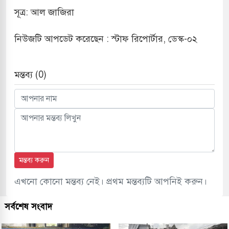
সূত্র: আল জাজিরা
সহ বিভিন্ন খাতে সৌদির বিনিয়োগের আহবান প্রধানমন্ত্রীর
 হামলায় ছাত্রদল ও ছাত্রলীগের আচরণ ইসরায়েলের
নিউজটি আপডেট করেছেন : স্টাফ রিপোর্টার, ডেস্ক-০২
মন্তব্য (0)
খলের পথে ইসরায়েলীরা,হাতছাড়ার ঝুঁকিতে জরুরি
র
 ও পাহাড়ি ঢলে ফুঁসে উঠেছে তিস্তা
মন্তব্য করুন
এখনো কোনো মন্তব্য নেই। প্রথম মন্তব্যটি আপনিই করুন।
সর্বশেষ সংবাদ