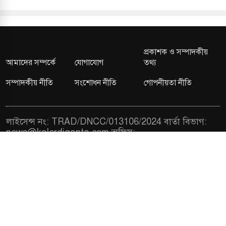
প্রকাশক ও সম্পাদকীয়
আমাদের সম্পর্কে
যোগাযোগ
তথ্য
সম্পাদকীয় নীতি
সংশোধন নীতি
গোপনীয়তা নীতি
লাইসেন্স নং: TRAD/DNCC/013106/2024 বার্তা বিভাগ:
news@kalerdiganta.com
অফিস:
info@kalerdiganta.com
যোগাযোগ: মিরপুর, শেওড়াপাড়া হটলাইন: 09638001009
চাকুরী:
hr@kalerdiganta.com
© All rights reserved © KalerDiganta