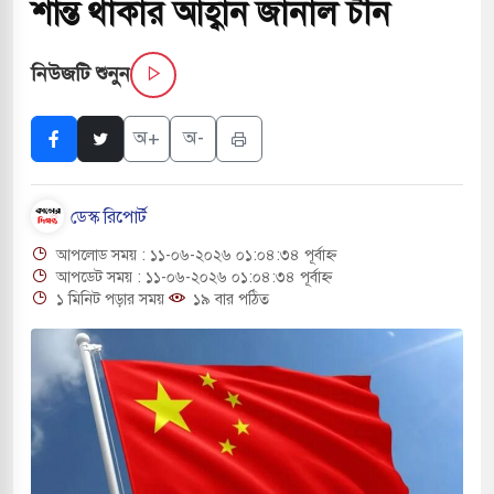
শান্ত থাকার আহ্বান জানাল চীন
 পরিবর্তন হয়ে আসছে ‘স্পেশাল রেসপন্স ব্যাটালিয়ন
নিউজটি শুনুন
ই বাসের মুখোমুখি সংঘর্ষে ৯ জন নিহত
অ+
অ-
সচাপায় ৬ শ্রমিক নিহত, আহত ১৫
ডেস্ক রিপোর্ট
ে শব্দদূষণ নিয়ন্ত্রণে দেড় হাজার মসজিদ থেকে মাইক
আপলোড সময় : ১১-০৬-২০২৬ ০১:০৪:৩৪ পূর্বাহ্ন
আপডেট সময় : ১১-০৬-২০২৬ ০১:০৪:৩৪ পূর্বাহ্ন
১ মিনিট পড়ার সময়
১৯ বার পঠিত
ে বন্দুকধারীর গুলিতে শিক্ষক নিহত, হামলাকারীর আত্মহত্যা
লে মধ্যপ্রাচ্যে ব্ল্যাকআউটের কঠোর হুঁশিয়ারি ইরানের
 বিমানবন্দরের নিরাপত্তা তল্লাশিতে ছাড় দেওয়া হবে না: