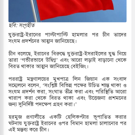
ারাগারে দক্ষিণ কোরিয়ার বন্দি ২৫ শতাংশ বেড়েছে
্র পাশে থাকুক বা না থাকুক, ইরানে একক সামরিক পদক্ষেপের
ছবি: সংগৃহীত
যুক্তরাষ্ট্র-ইরানের পাল্টাপাল্টি হামলার পর চীন তাদের
সংযম প্রদর্শনের আহ্বান জানিয়েছে।
কাররমে জুমার বয়ান ও নামাজ পড়াবেন দেওবন্দের
চীন বলেছে, ইরানের বিরুদ্ধে যুক্তরাষ্ট্র-ইসরাইলের যুদ্ধ নিয়ে
তারা ‘গভীরভাবে উদ্বিগ্ন’ এবং আরো লড়াই বাড়ানো থেকে
বিরত থাকার আহ্বান জানিয়েছে বেইজিং।
বাংলা ছাড়লেন জনপ্রিয় ভারতীয় সাংবাদিক ময়ূখ রঞ্জন
পররাষ্ট্র মন্ত্রণালয়ের মুখপাত্র লিন জিয়ান এক সংবাদ
সম্মেলনে বলেন, ‘সংশ্লিষ্ট বিভিন্ন পক্ষের উচিত শান্ত থাকা ও
সংযম প্রদর্শন করা, সংঘাত তীব্র করা এবং পরিস্থিতি আরো
 শোন অ্যারেস্ট আবেদন, বরগুনার এসআইয়ের বিরুদ্ধে
খারাপ করা থেকে বিরত থাকা এবং উত্তেজনা প্রশমনের
জন্য সুনির্দিষ্ট পদক্ষেপ গ্রহণ করা।’
হরমুজ প্রণালীতে একটি হেলিকপ্টার ভূপাতিত করার
তি জাদুঘর নতুন বাংলাদেশের পথচলার কেন্দ্র হবে: ড.
ঘটনায় যুক্তরাষ্ট্র ইরানের ওপর বিমান হামলা চালানোর পর
এই মন্তব্য করে চীন।