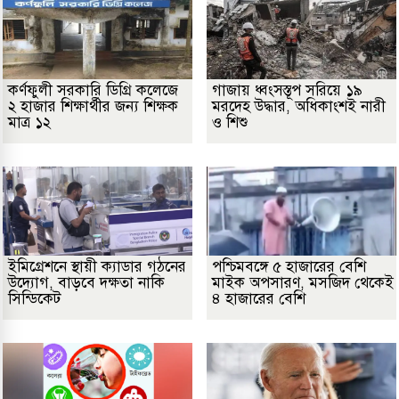
কর্ণফুলী সরকারি ডিগ্রি কলেজে
গাজায় ধ্বংসস্তূপ সরিয়ে ১৯
২ হাজার শিক্ষার্থীর জন্য শিক্ষক
মরদেহ উদ্ধার, অধিকাংশই নারী
মাত্র ১২
ও শিশু
ইমিগ্রেশনে স্থায়ী ক্যাডার গঠনের
পশ্চিমবঙ্গে ৫ হাজারের বেশি
উদ্যোগ, বাড়বে দক্ষতা নাকি
মাইক অপসারণ, মসজিদ থেকেই
সিন্ডিকেট
৪ হাজারের বেশি